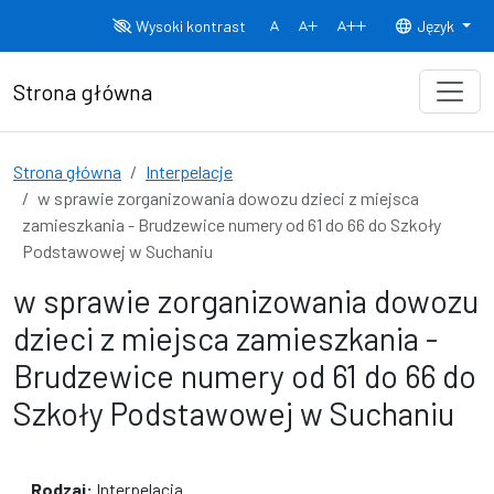
Przejdź do treści
Wysoki kontrast
Język
Normalny rozmiar czcionki
Rozmiar czcionki 150%
Rozmiar czcionki
Strona główna
Strona główna
Interpelacje
w sprawie zorganizowania dowozu dzieci z miejsca
zamieszkania - Brudzewice numery od 61 do 66 do Szkoły
Podstawowej w Suchaniu
w sprawie zorganizowania dowozu
dzieci z miejsca zamieszkania -
Brudzewice numery od 61 do 66 do
Szkoły Podstawowej w Suchaniu
Rodzaj:
Interpelacja