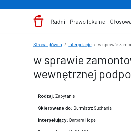
Przejdź do treści
Radni
Prawo lokalne
Głosowa
Strona główna
Interpelacje
w sprawie zamon
w sprawie zamontow
wewnętrznej podpo
Rodzaj:
Zapytanie
Skierowane do:
Burmistrz Suchania
Interpelujący:
Barbara Hope