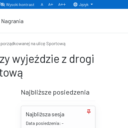
Wysoki kontrast
Język
Normalny rozmiar czcionki
Rozmiar czcionki 150%
Rozmiar czcionki 200%
Nagrania
dporządkowanej na ulicę Sportową
y wyjeździe z drogi
rtową
Najbliższe posiedzenia
Najbliższa sesja
Data posiedzenia: -